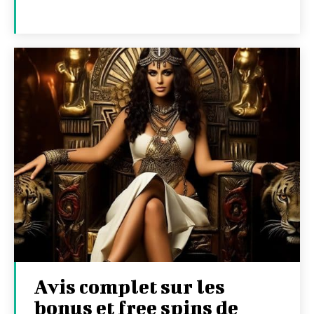
Avis complet sur les
bonus et free spins de