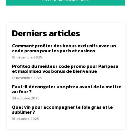
Derniers articles
Comment profiter des bonus exclusifs avec un
code promo pour les paris et casinos
16 décembre 2025
Profitez du meilleur code promo pour Paripesa
et maximisez vos bonus de bienvenue
12 novembre 2025
Faut-il décongeler une pizza avant de la mettre
au four ?
24 octobre 2025
Quel vin pour accompagner le foie gras et le
sublimer ?
16 octobre 2025