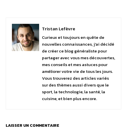
Facebook
Twitter
Pinterest
Tristan Lefèvre
Curieux et toujours en quête de
nouvelles connaissances, j'ai décidé
de créer ce blog généraliste pour
partager avec vous mes découvertes,
mes conseils et mes astuces pour
améliorer votre vie de tous les jours.
Vous trouverez des articles variés
sur des thèmes aussi divers que le
sport, la technologie, la santé, la
cuisine, et bien plus encore.
LAISSER UN COMMENTAIRE