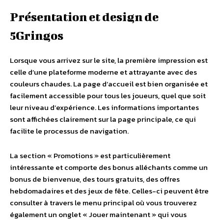
Présentation et design de
5Gringos
Lorsque vous arrivez sur le site, la première impression est
celle d’une plateforme moderne et attrayante avec des
couleurs chaudes. La page d’accueil est bien organisée et
facilement accessible pour tous les joueurs, quel que soit
leur niveau d’expérience. Les informations importantes
sont affichées clairement sur la page principale, ce qui
facilite le processus de navigation.
La section « Promotions » est particulièrement
intéressante et comporte des bonus alléchants comme un
bonus de bienvenue, des tours gratuits, des offres
hebdomadaires et des jeux de fête. Celles-ci peuvent être
consulter à travers le menu principal où vous trouverez
également un onglet « Jouer maintenant » qui vous