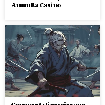
AmunRa Casino
Comment s’inscrire sur