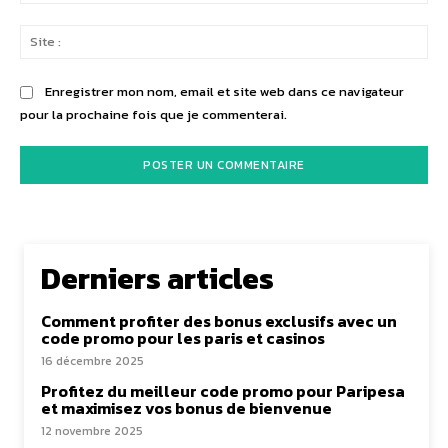
:*
Sit
:
Enregistrer mon nom, email et site web dans ce navigateur
pour la prochaine fois que je commenterai.
Derniers articles
Comment profiter des bonus exclusifs avec un
code promo pour les paris et casinos
16 décembre 2025
Profitez du meilleur code promo pour Paripesa
et maximisez vos bonus de bienvenue
12 novembre 2025