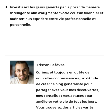
Investissez les gains générés par le poker de manière
intelligente afin d’augmenter votre coussin financier et
maintenir un équilibre entre vie professionnelle et
personnelle.
Facebook
Twitter
Pinterest
Tristan Lefèvre
Curieux et toujours en quête de
nouvelles connaissances, j'ai décidé
de créer ce blog généraliste pour
partager avec vous mes découvertes,
mes conseils et mes astuces pour
améliorer votre vie de tous les jours.
Vous trouverez des articles variés