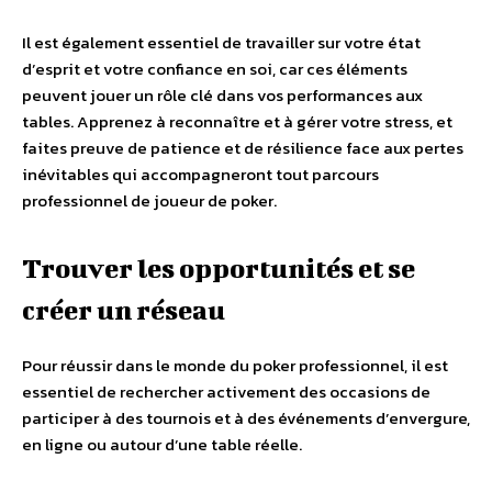
Il est également essentiel de travailler sur votre état
d’esprit et votre confiance en soi, car ces éléments
peuvent jouer un rôle clé dans vos performances aux
tables. Apprenez à reconnaître et à gérer votre stress, et
faites preuve de patience et de résilience face aux pertes
inévitables qui accompagneront tout parcours
professionnel de joueur de poker.
Trouver les opportunités et se
créer un réseau
Pour réussir dans le monde du poker professionnel, il est
essentiel de rechercher activement des occasions de
participer à des tournois et à des événements d’envergure,
en ligne ou autour d’une table réelle.