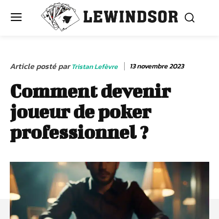
Article posté par
13 novembre 2023
Tristan Lefèvre
Comment devenir
joueur de poker
professionnel ?