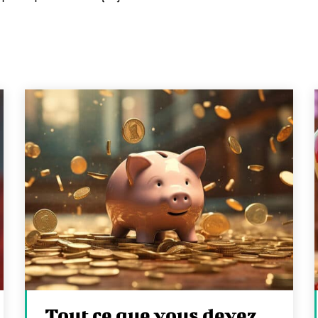
Tout ce que vous devez