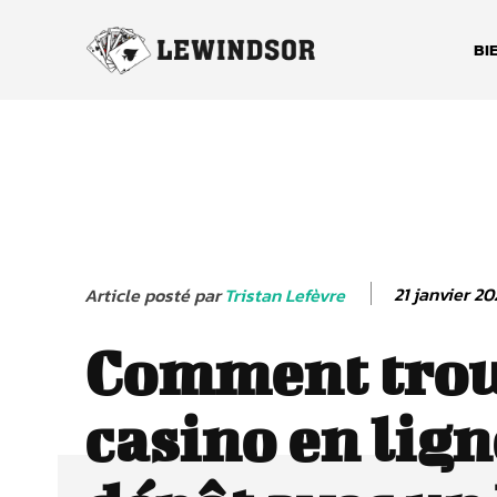
BI
21 janvier 20
Article posté par
Tristan Lefèvre
Comment trou
casino en lign