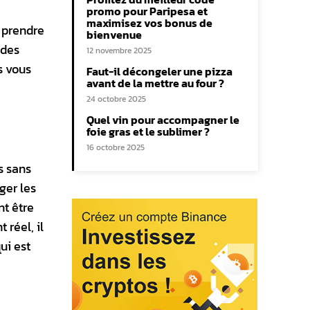
promo pour Paripesa et
maximisez vos bonus de
e prendre
bienvenue
 des
12 novembre 2025
s vous
Faut-il décongeler une pizza
avant de la mettre au four ?
24 octobre 2025
Quel vin pour accompagner le
foie gras et le sublimer ?
16 octobre 2025
s sans
ger les
nt être
 réel, il
ui est