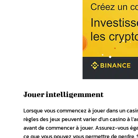
Jouer intelligemment
Lorsque vous commencez à jouer dans un casino 
règles des jeux peuvent varier d’un casino à l’au
avant de commencer à jouer. Assurez-vous égal
ce que vous pouvez vous permettre de perdre.