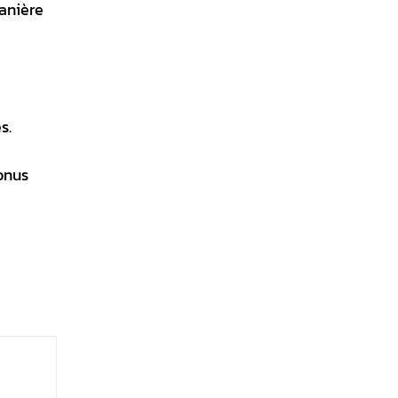
anière
s.
bonus