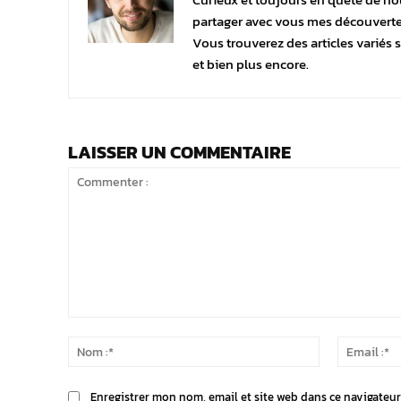
partager avec vous mes découvertes
Vous trouverez des articles variés s
et bien plus encore.
LAISSER UN COMMENTAIRE
Commenter
:
Nom
:*
Enregistrer mon nom, email et site web dans ce navigateur