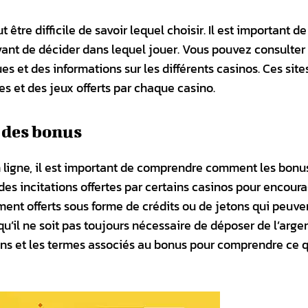
ut être difficile de savoir lequel choisir. Il est important d
avant de décider dans lequel jouer. Vous pouvez consulter
es et des informations sur les différents casinos. Ces site
 et des jeux offerts par chaque casino.
 des bonus
 ligne, il est important de comprendre comment les bonu
es incitations offertes par certains casinos pour encoura
ement offerts sous forme de crédits ou de jetons qui peuve
qu’il ne soit pas toujours nécessaire de déposer de l’argent
ions et les termes associés au bonus pour comprendre ce q