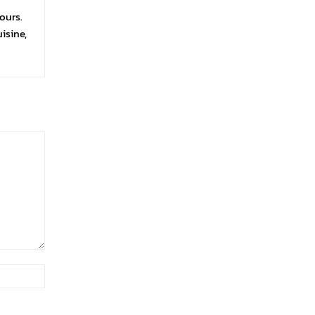
ours.
uisine,
Site
: