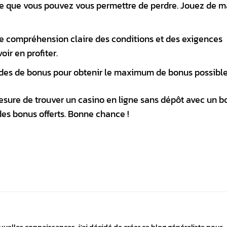
e que vous pouvez vous permettre de perdre. Jouez de m
e compréhension claire des conditions et des exigences
ir en profiter.
odes de bonus pour obtenir le maximum de bonus possible
mesure de trouver un casino en ligne sans dépôt avec un 
des bonus offerts. Bonne chance !
r
Pinterest
velles connaissances, j'ai décidé de créer ce blog généraliste pour