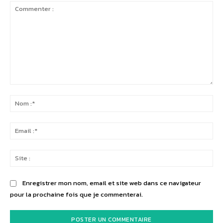
Commenter
:
No
:*
Ema
:*
Sit
:
Enregistrer mon nom, email et site web dans ce navigateur
pour la prochaine fois que je commenterai.