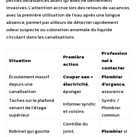
petites défaillances avant qu’elles ne deviennent
invasives. L’attention accrue lors des retours de vacances,
avec la première utilisation de l’eau après une longue
absence, permet par ailleurs de détecter rapidement
odeur suspecte ou coloration anormale du liquide
circulant dans les canalisations.
Profession
Première
Situation
nel à
action
contacter
Écoulement massif
Couper eau +
Plombier
depuis une
électricité
,
d’urgence
,
canalisation
éponger
assurance
Taches sur le plafond
Syndic /
Informer syndic
venant de l’étage
Plombier
et voisins
supérieur
commun
Contrôle du
Robinet qui goutte
joint,
Plombier
si