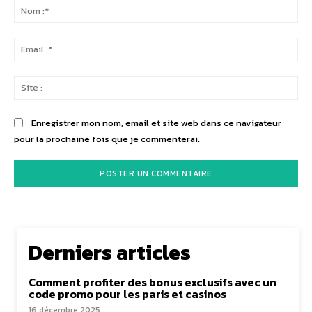
:
No
:*
Ema
:*
Sit
:
Enregistrer mon nom, email et site web dans ce navigateur
pour la prochaine fois que je commenterai.
Derniers articles
Comment profiter des bonus exclusifs avec un
code promo pour les paris et casinos
16 décembre 2025