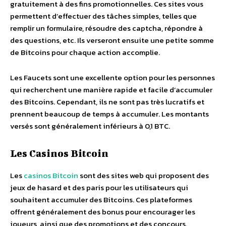
gratuitement à des fins promotionnelles. Ces sites vous
permettent d’effectuer des tâches simples, telles que
remplir un formulaire, résoudre des captcha, répondre à
des questions, etc. Ils verseront ensuite une petite somme
de Bitcoins pour chaque action accomplie.
Les Faucets sont une excellente option pour les personnes
qui recherchent une manière rapide et facile d’accumuler
des Bitcoins. Cependant, ils ne sont pas très lucratifs et
prennent beaucoup de temps à accumuler. Les montants
versés sont généralement inférieurs à 0,1 BTC.
Les Casinos Bitcoin
Les
casinos Bitcoin
sont des sites web qui proposent des
jeux de hasard et des paris pour les utilisateurs qui
souhaitent accumuler des Bitcoins. Ces plateformes
offrent généralement des bonus pour encourager les
joueurs, ainsi que des promotions et des concours.