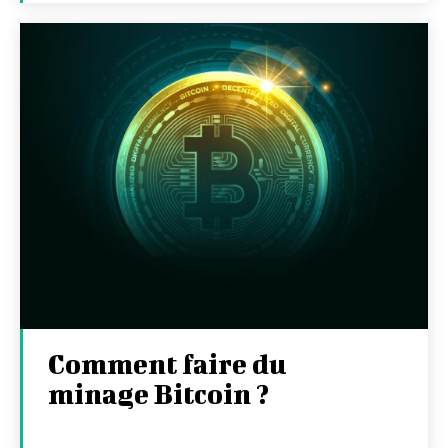
Comment faire du
minage Bitcoin ?