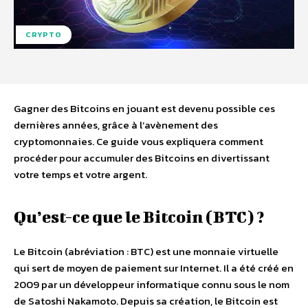
CRYPTO
Gagner des Bitcoins en jouant est devenu possible ces
dernières années, grâce à l’avènement des
cryptomonnaies. Ce guide vous expliquera comment
procéder pour accumuler des Bitcoins en divertissant
votre temps et votre argent.
Qu’est-ce que le Bitcoin (BTC) ?
Le Bitcoin (abréviation : BTC) est une monnaie virtuelle
qui sert de moyen de paiement sur Internet. Il a été créé en
2009 par un développeur informatique connu sous le nom
de Satoshi Nakamoto. Depuis sa création, le Bitcoin est