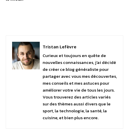
Facebook
Twitter
Pinterest
Tristan Lefèvre
Curieux et toujours en quête de
nouvelles connaissances, j'ai décidé
de créer ce blog généraliste pour
partager avec vous mes découvertes,
mes conseils et mes astuces pour
améliorer votre vie de tous les jours.
Vous trouverez des articles variés
sur des thèmes aussi divers que le
sport, la technologie, la santé, la
cuisine, et bien plus encore.