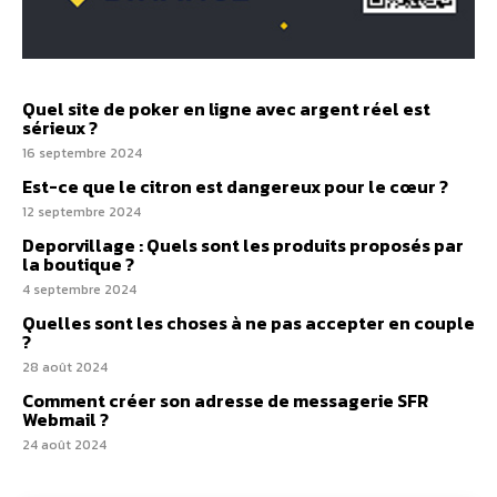
Quel site de poker en ligne avec argent réel est
sérieux ?
16 septembre 2024
Est-ce que le citron est dangereux pour le cœur ?
12 septembre 2024
Deporvillage : Quels sont les produits proposés par
la boutique ?
4 septembre 2024
Quelles sont les choses à ne pas accepter en couple
?
28 août 2024
Comment créer son adresse de messagerie SFR
Webmail ?
24 août 2024