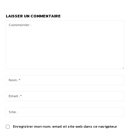
LAISSER UN COMMENTAIRE
Commenter
:
No
:*
Ema
:*
Sit
:
Enregistrer mon nom, email et site web dans ce navigateur