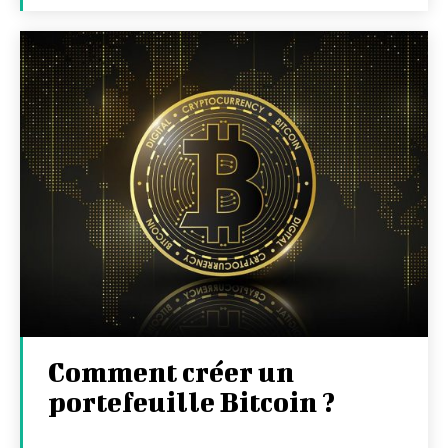
Comment créer un
portefeuille Bitcoin ?