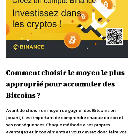
Comment choisir le moyen le plus
approprié pour accumuler des
Bitcoins ?
Avant de choisir un moyen de gagner des Bitcoins en
jouant, il est important de comprendre chaque option et
ses conséquences. Chaque méthode a ses propres
avantages et inconvénients et vous devrez donc faire vos