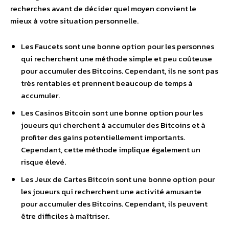
recherches avant de décider quel moyen convient le
mieux à votre situation personnelle.
Les Faucets sont une bonne option pour les personnes
qui recherchent une méthode simple et peu coûteuse
pour accumuler des Bitcoins. Cependant, ils ne sont pas
très rentables et prennent beaucoup de temps à
accumuler.
Les Casinos Bitcoin sont une bonne option pour les
joueurs qui cherchent à accumuler des Bitcoins et à
profiter des gains potentiellement importants.
Cependant, cette méthode implique également un
risque élevé.
Les Jeux de Cartes Bitcoin sont une bonne option pour
les joueurs qui recherchent une activité amusante
pour accumuler des Bitcoins. Cependant, ils peuvent
être difficiles à maîtriser.